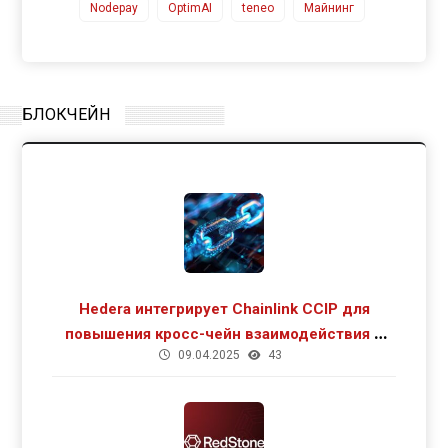
Nodepay
OptimAI
teneo
Майнинг
БЛОКЧЕЙН
Hedera интегрирует Chainlink CCIP для
повышения кросс-чейн взаимодействия и
09.04.2025
43
роста DeFi