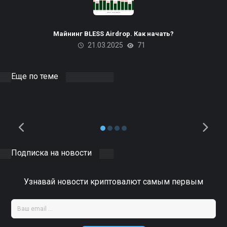
Пакистана планирует
использовать излишки
Майнинг BLESS Airdrop. Как начать?
21.03.2025
71
электроэнергии для
майнинга биткоинов и ЦОД
на базе ИИ
Еще по теме
10.04.2025
DOCER
0
Подписка на новости
Узнавай новости криптовалют самым первым