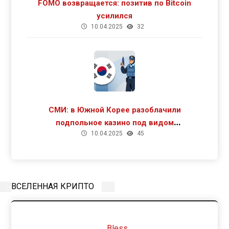
FOMO возвращается: позитив по Bitcoin
усилился
10.04.2025
32
СМИ: в Южной Корее разоблачили
подпольное казино под видом
10.04.2025
45
криптомайнинга
ВСЕЛЕННАЯ КРИПТО
Bless