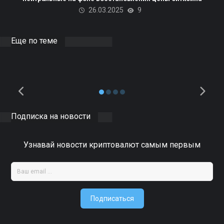
использовать излишки
26.03.2025
9
электроэнергии для
майнинга биткоинов и ЦОД
на базе ИИ
Еще по теме
10.04.2025
DOCER
0
Подписка на новости
Узнавай новости криптовалют самым первым
Подписаться