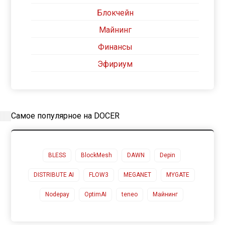
Блокчейн
Майнинг
Финансы
Эфириум
Самое популярное на DOCER
BLESS
BlockMesh
DAWN
Depin
DISTRIBUTE AI
FLOW3
MEGANET
MYGATE
Nodepay
OptimAI
teneo
Майнинг