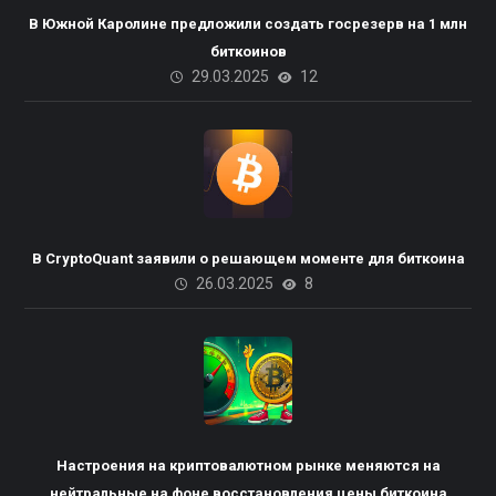
В Южной Каролине предложили создать госрезерв на 1 млн
биткоинов
29.03.2025
12
В CryptoQuant заявили о решающем моменте для биткоина
26.03.2025
8
Пакистана планирует
Настроения на криптовалютном рынке меняются на
нейтральные на фоне восстановления цены биткоина