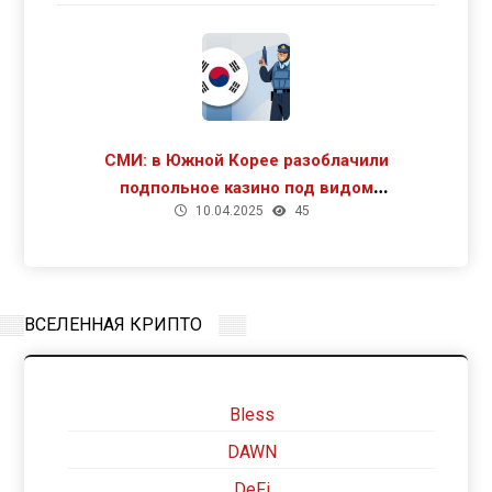
СМИ: в Южной Корее разоблачили
подпольное казино под видом
10.04.2025
45
криптомайнинга
ВСЕЛЕННАЯ КРИПТО
Bless
DAWN
DeFi