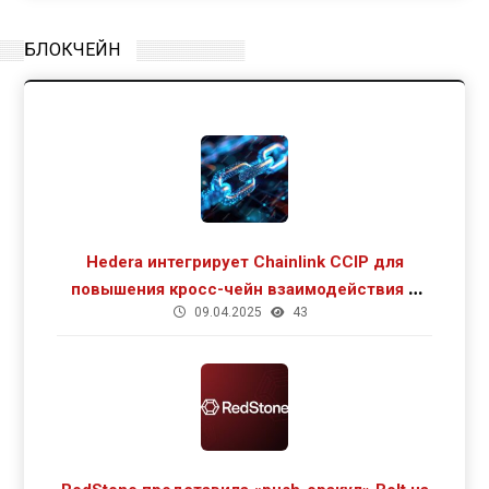
БЛОКЧЕЙН
Hedera интегрирует Chainlink CCIP для
повышения кросс-чейн взаимодействия и
09.04.2025
43
роста DeFi