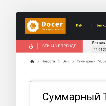
DePin
Битк
nwhile получила $40 млн в рамках раунда серии А
Вот как
СЕЙЧАС В ТРЕНДЕ
11.04.2
Новости
DeFi
Суммарный TVL сек
Суммарный T