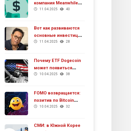
компания Meanwhile
11.04.2025
40
получила $40 млн в
рамках раунда серии А
Вот как развиваются
основные инвестиции
11.04.2025
28
Роберта Кийосаки в
2025 году
Почему ETF Dogecoin
может появиться
10.04.2025
38
очень скоро
FOMO возвращается:
позитив по Bitcoin
10.04.2025
32
усилился
СМИ: в Южной Корее