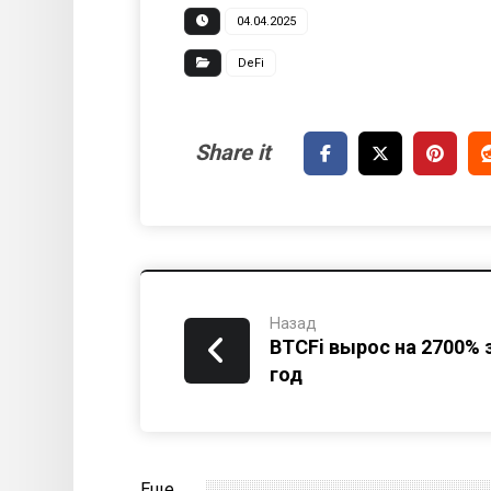
04.04.2025
DeFi
Назад
BTCFi вырос на 2700% 
год
Еще ...