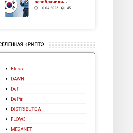
разоблачили
10.04.2025
45
подпольное казино
под видом
криптомайнинга
СЕЛЕННАЯ КРИПТО
Bless
DAWN
DeFi
DePin
DISTRIBUTE A
FLOW3
MEGANET