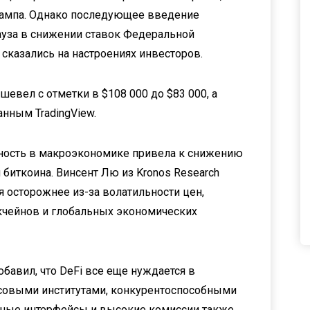
ампа. Однако последующее введение
ауза в снижении ставок Федеральной
сказались на настроениях инвесторов.
шевел с отметки в $108 000 до $83 000, а
анным TradingView.
ность в макроэкономике привела к снижению
 биткоина. Винсент Лю из Kronos Research
я осторожнее из-за волатильности цен,
кчейнов и глобальных экономических
бавил, что DeFi все еще нуждается в
совыми институтами, конкурентоспособными
жные интерфейсы и высокие комиссии также