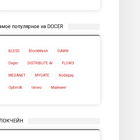
амое популярное на DOCER
BLESS
BlockMesh
DAWN
Depin
DISTRIBUTE AI
FLOW3
MEGANET
MYGATE
Nodepay
OptimAI
teneo
Майнинг
ЛОКЧЕЙН