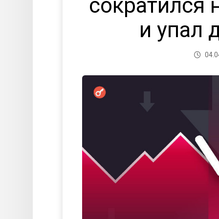
сократился 
и упал 
04.0