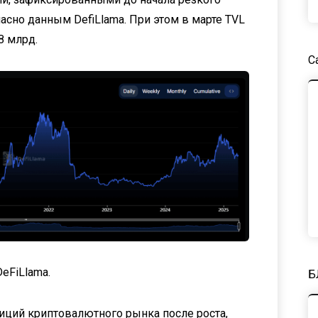
ласно данным DefiLlama. При этом в марте TVL
8 млрд.
С
DeFiLlama.
Б
иций криптовалютного рынка после роста,