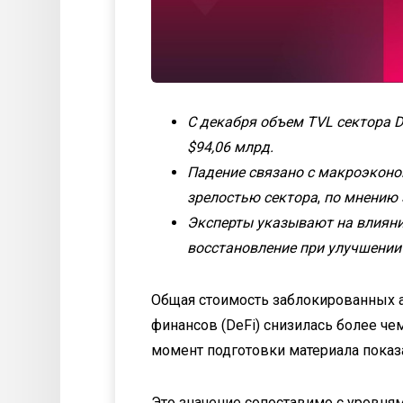
С декабря объем TVL сектора D
$94,06 млрд.
Падение связано с макроэконо
зрелостью сектора
,
по мнению 
Эксперты указывают на влияни
восстановление при улучшении
Общая стоимость заблокированных а
финансов (DeFi) снизилась более че
момент подготовки материала показа
Это значение сопоставимо с уровня