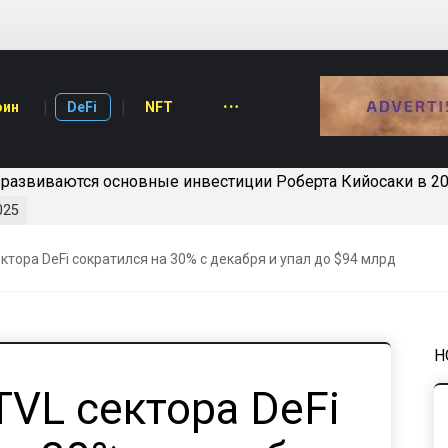
оин
DeFi
NFT
 развиваются основные инвестиции Роберта Кийосаки в 20
025
тора DeFi сократился на 30% с декабря и упал до $94 млрд
Н
VL сектора DeFi