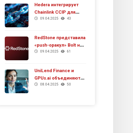
Hedera интегрирует
Chainlink CCIP для
09.04.2025
43
повышения кросс-
чейн взаимодействия
и роста DeFi
RedStone представила
«push-оракул» Bolt на
09.04.2025
61
тестнете MegaETH
UniLend Finance и
GPUs.ai объединяют
08.04.2025
50
усилия для развития
будущего ИИ в Web3