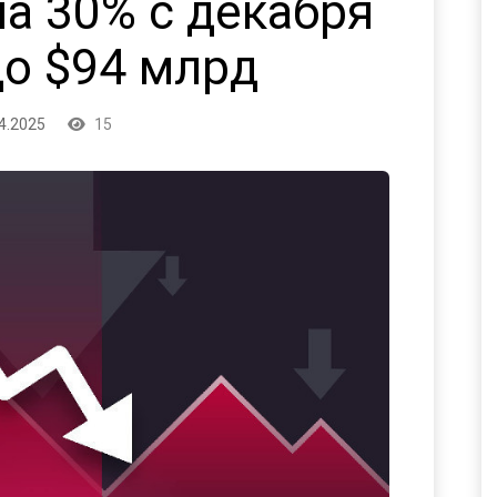
на 30% с декабря
до $94 млрд
4.2025
15