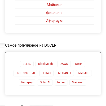
Майнинг
Финансы
Эфириум
Самое популярное на DOCER
BLESS
BlockMesh
DAWN
Depin
DISTRIBUTE AI
FLOW3
MEGANET
MYGATE
Nodepay
OptimAI
teneo
Майнинг