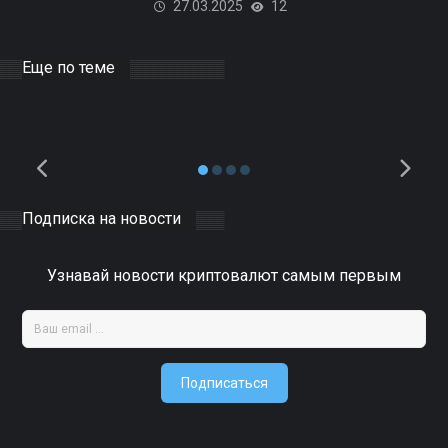
27.03.2025
12
электроэнергии для
майнинга биткоинов и ЦОД
на базе ИИ
Еще по теме
10.04.2025
DOCER
0
Подписка на новости
Узнавай новости криптовалют самым первым
Подписаться