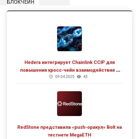
БЛОКЧЕЙН
Hedera интегрирует Chainlink CCIP для
повышения кросс-чейн взаимодействия и
09.04.2025
43
роста DeFi
RedStone представила «push-оракул» Bolt на
тестнете MegaETH