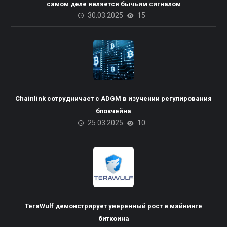
самом деле является бычьим сигналом
30.03.2025
15
Chainlink сотрудничает с ADGM в изучении регулирования
блокчейна
25.03.2025
10
Пакистана планирует
TeraWulf демонстрирует уверенный рост в майнинге
использовать излишки
биткоина