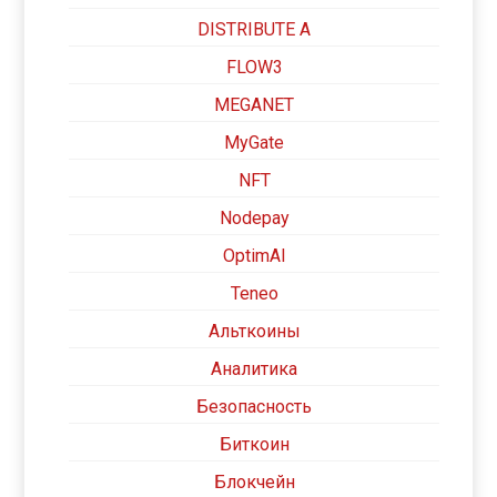
DISTRIBUTE A
FLOW3
MEGANET
MyGate
NFT
Nodepay
OptimAI
Teneo
Альткоины
Аналитика
Безопасность
Биткоин
Блокчейн