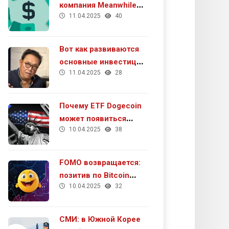
компания Meanwhile
11.04.2025
40
получила $40 млн в
рамках раунда серии А
Вот как развиваются
основные инвестиции
11.04.2025
28
Роберта Кийосаки в
2025 году
Почему ETF Dogecoin
может появиться
10.04.2025
38
очень скоро
FOMO возвращается:
позитив по Bitcoin
10.04.2025
32
усилился
СМИ: в Южной Корее