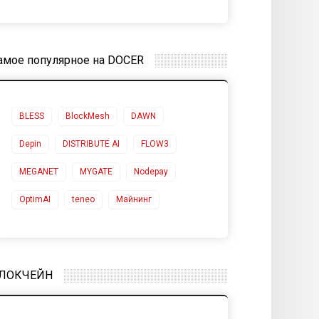
амое популярное на DOCER
BLESS
BlockMesh
DAWN
Depin
DISTRIBUTE AI
FLOW3
MEGANET
MYGATE
Nodepay
OptimAI
teneo
Майнинг
ЛОКЧЕЙН