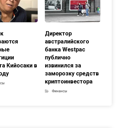
ак
Директор
ваются
австралийского
ные
банка Westpac
тиции
публично
та Кийосаки в
извинился за
году
заморозку средств
криптоинвестора
нсы
Финансы