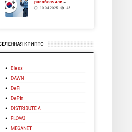
разоблачили
10.04.2025
45
подпольное казино
под видом
криптомайнинга
СЕЛЕННАЯ КРИПТО
Bless
DAWN
DeFi
DePin
DISTRIBUTE A
FLOW3
MEGANET