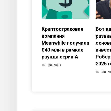
Криптостраховая
Вот к
компания
разви
Meanwhile получила
основ
$40 млн в рамках
инвес
раунда серии А
Робер
2025 
Финансы
Фина