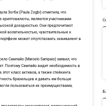
а Зогби (Paula Zogbi) отметила, что
е криптовалюты, являются участниками
С
высокой доходностью. Они предпочитают
кой волатильностью, чувствительные к
 портфеле может отсутствовать эквивалент в
ло Сампайо (Marcelo Sampaio) заявил, что
ет. Поэтому Сампайо видит необходимость в
этот класс активов, а также стейкинга.
ность бразильцев и давать им больше
 могли пользоваться их преимуществами,
Б
л представлен законопроект, разрешающий