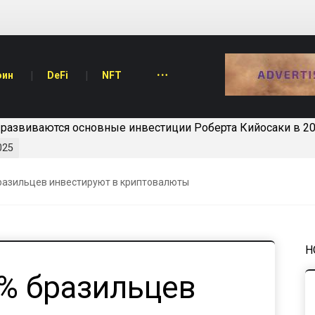
оин
DeFi
NFT
у ETF Dogecoin может появиться очень скоро
10.04.2025
разильцев инвестируют в криптовалюты
Н
6% бразильцев