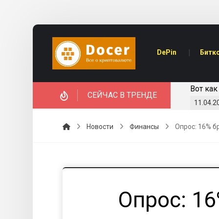
DePin
Битк
ые инвестиции Роберта Кийосаки в 2025 году
Почем
СЕЙЧАС В ТРЕНДЕ
Новости
Финансы
Опрос: 16% б
Опрос: 1