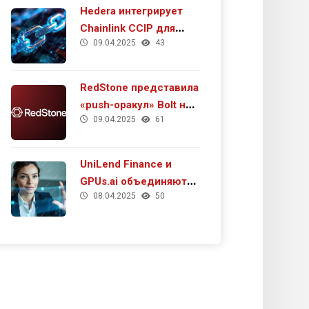
Hedera интегрирует
Chainlink CCIP для
09.04.2025
43
повышения кросс-
чейн взаимодействия
и роста DeFi
RedStone представила
«push-оракул» Bolt на
09.04.2025
61
тестнете MegaETH
UniLend Finance и
GPUs.ai объединяют
08.04.2025
50
усилия для развития
будущего ИИ в Web3