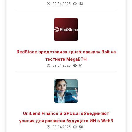
09.04.2025
43
роста DeFi
RedStone представила «push-оракул» Bolt на
тестнете MegaETH
09.04.2025
61
UniLend Finance и GPUs.ai объединяют
усилия для развития будущего ИИ в Web3
08.04.2025
50