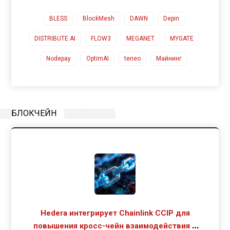
BLESS
BlockMesh
DAWN
Depin
DISTRIBUTE AI
FLOW3
MEGANET
MYGATE
Nodepay
OptimAI
teneo
Майнинг
БЛОКЧЕЙН
Hedera интегрирует Chainlink CCIP для
повышения кросс-чейн взаимодействия и