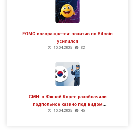
FOMO возвращается: позитив по Bitcoin
усилился
10.04.2025
32
СМИ: в Южной Корее разоблачили
подпольное казино под видом
10.04.2025
45
криптомайнинга