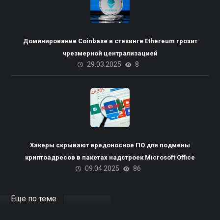
Доминирование Coinbase в стекинге Ethereum грозит
чрезмерной централизацией
29.03.2025
8
Пакистана планирует
Хакеры скрывают вредоносное ПО для подмены
использовать излишки
криптоадресов в пакетах надстроек Microsoft Office
09.04.2025
86
электроэнергии для
майнинга биткоинов и ЦОД
на базе ИИ
Еще по теме
10.04.2025
DOCER
0