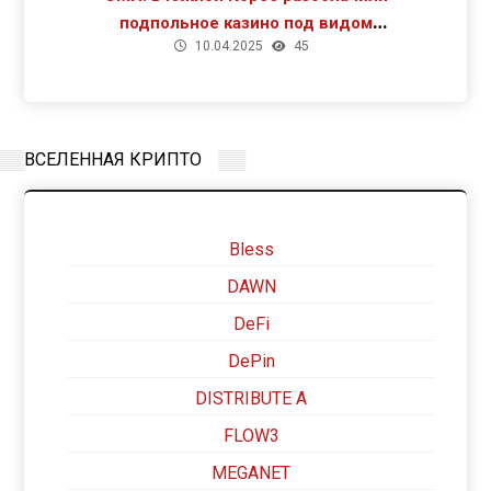
подпольное казино под видом
10.04.2025
45
криптомайнинга
ВСЕЛЕННАЯ КРИПТО
Bless
DAWN
DeFi
DePin
DISTRIBUTE A
FLOW3
MEGANET