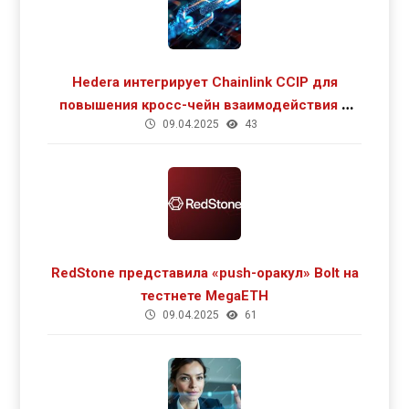
Hedera интегрирует Chainlink CCIP для
повышения кросс-чейн взаимодействия и
09.04.2025
43
роста DeFi
RedStone представила «push-оракул» Bolt на
тестнете MegaETH
09.04.2025
61