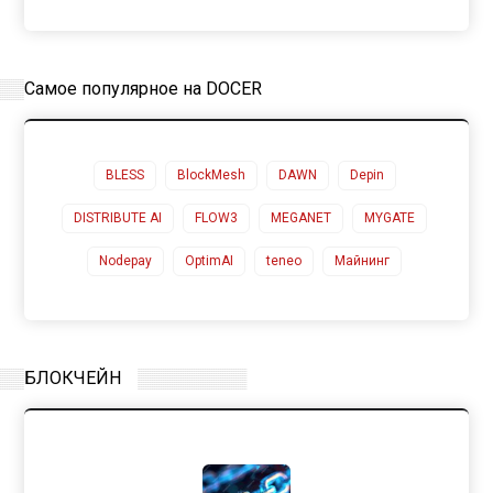
Самое популярное на DOCER
BLESS
BlockMesh
DAWN
Depin
DISTRIBUTE AI
FLOW3
MEGANET
MYGATE
Nodepay
OptimAI
teneo
Майнинг
БЛОКЧЕЙН