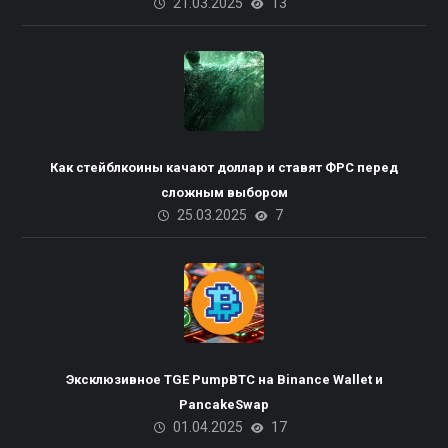
21.03.2025
13
Как стейблкоины качают доллар и ставят ФРС перед
сложным выбором
25.03.2025
7
Пакистана планирует
Эксклюзивное TGE PumpBTC на Binance Wallet и
использовать излишки
PancakeSwap
01.04.2025
17
электроэнергии для