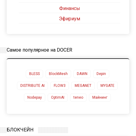
Финансы
Эфириум
Самое популярное на DOCER
BLESS
BlockMesh
DAWN
Depin
DISTRIBUTE AI
FLOW3
MEGANET
MYGATE
Nodepay
OptimAI
teneo
Майнинг
БЛОКЧЕЙН