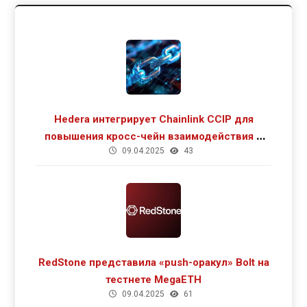
Hedera интегрирует Chainlink CCIP для
повышения кросс-чейн взаимодействия и
09.04.2025
43
роста DeFi
RedStone представила «push-оракул» Bolt на
тестнете MegaETH
09.04.2025
61