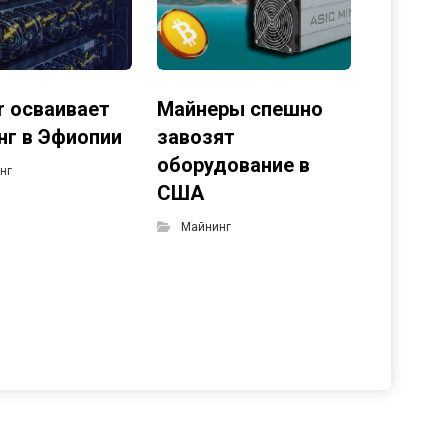
r осваивает
Майнеры спешно
нг в Эфиопии
завозят
оборудование в
нг
США
Майнинг