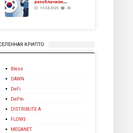
разоблачили
10.04.2025
45
подпольное казино
под видом
криптомайнинга
СЕЛЕННАЯ КРИПТО
Bless
DAWN
DeFi
DePin
DISTRIBUTE A
FLOW3
MEGANET