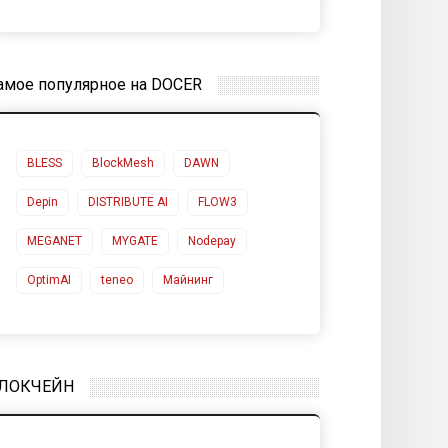
амое популярное на DOCER
BLESS
BlockMesh
DAWN
Depin
DISTRIBUTE AI
FLOW3
MEGANET
MYGATE
Nodepay
OptimAI
teneo
Майнинг
ЛОКЧЕЙН