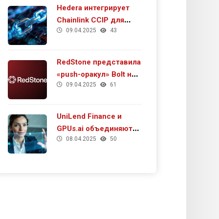
Hedera интегрирует
Chainlink CCIP для
09.04.2025
43
повышения кросс-
чейн взаимодействия
и роста DeFi
RedStone представила
«push-оракул» Bolt на
09.04.2025
61
тестнете MegaETH
UniLend Finance и
GPUs.ai объединяют
08.04.2025
50
усилия для развития
будущего ИИ в Web3