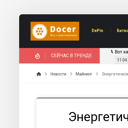
DePin
Битк
nwhile получила $40 млн в рамках раунда серии А
Вот как
СЕЙЧАС В ТРЕНДЕ
11.04.2
Новости
Майнинг
Энергетическ
Энергети