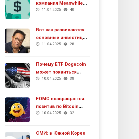
компания Meanwhile
11.04.2025
40
получила $40 млн в
рамках раунда серии А
Вот как развиваются
основные инвестиции
11.04.2025
28
Роберта Кийосаки в
2025 году
Почему ETF Dogecoin
может появиться
10.04.2025
38
очень скоро
FOMO возвращается:
позитив по Bitcoin
10.04.2025
32
усилился
СМИ: в Южной Корее