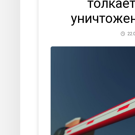
толкае
уничтоже
22.