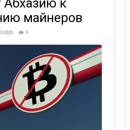
т Абхазию к
нию майнеров
03.2025
9