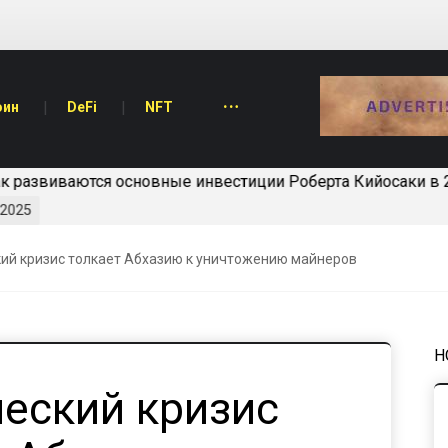
оин
DeFi
NFT
 развиваются основные инвестиции Роберта Кийосаки в 20
025
ий кризис толкает Абхазию к уничтожению майнеров
Н
ческий кризис