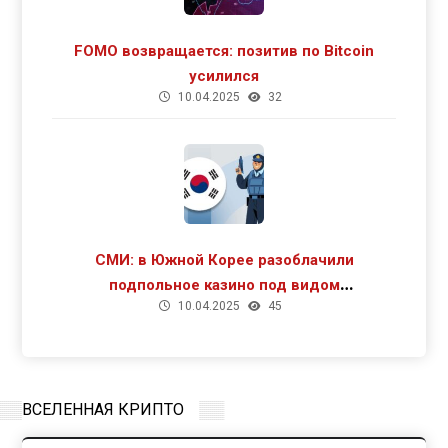
FOMO возвращается: позитив по Bitcoin
усилился
10.04.2025
32
СМИ: в Южной Корее разоблачили
подпольное казино под видом
10.04.2025
45
криптомайнинга
ВСЕЛЕННАЯ КРИПТО