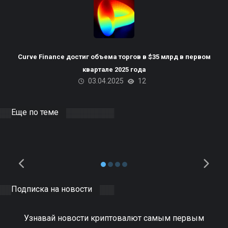
Пакистана планирует
Curve Finance достиг объема торгов в $35 млрд в первом
использовать излишки
квартале 2025 года
03.04.2025
12
электроэнергии для
майнинга биткоинов и ЦОД
на базе ИИ
Еще по теме
10.04.2025
DOCER
0
Подписка на новости
Узнавай новости криптовалют самым первым