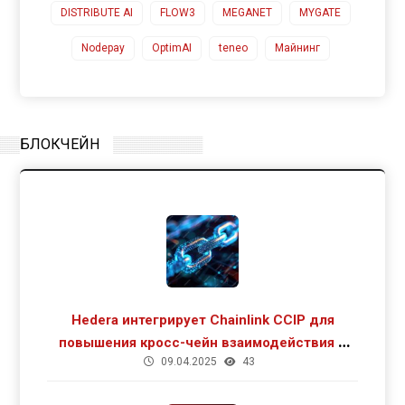
DISTRIBUTE AI
FLOW3
MEGANET
MYGATE
Nodepay
OptimAI
teneo
Майнинг
БЛОКЧЕЙН
Hedera интегрирует Chainlink CCIP для
повышения кросс-чейн взаимодействия и
09.04.2025
43
роста DeFi