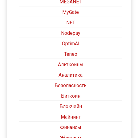
MEGANET
MyGate
NFT
Nodepay
OptimAI
Teneo
Альткоины
Аналитика
Безопасность
Биткоин
Блокчейн
Майнинг
Финансы
Эфириум