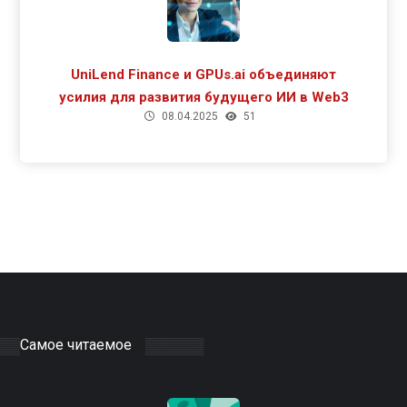
UniLend Finance и GPUs.ai объединяют
усилия для развития будущего ИИ в Web3
08.04.2025
51
Самое читаемое