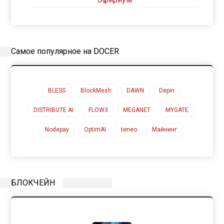
Самое популярное на DOCER
BLESS
BlockMesh
DAWN
Depin
DISTRIBUTE AI
FLOW3
MEGANET
MYGATE
Nodepay
OptimAI
teneo
Майнинг
БЛОКЧЕЙН