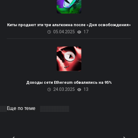
Киты продают эти три альткоина после «Дня освобождения»
05.04.2025
17
Пакистана планирует
использовать излишки
Доходы сети Ethereum обвалились на 95%
24.03.2025
13
электроэнергии для
майнинга биткоинов и ЦОД
на базе ИИ
Еще по теме
10.04.2025
DOCER
0