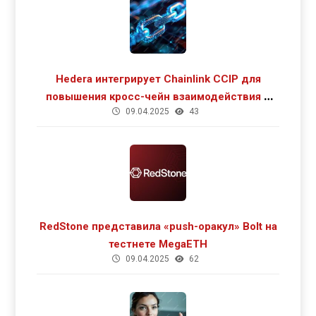
Hedera интегрирует Chainlink CCIP для
повышения кросс-чейн взаимодействия и
09.04.2025
43
роста DeFi
RedStone представила «push-оракул» Bolt на
тестнете MegaETH
09.04.2025
62