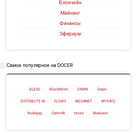
Блокчейн
Майнинг
Финансы
Эфириум
Самое популярное на DOCER
BLESS
BlockMesh
DAWN
Depin
DISTRIBUTE AI
FLOW3
MEGANET
MYGATE
Nodepay
OptimAI
teneo
Майнинг