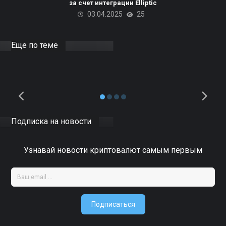
использовать излишки
за счет интеграции Elliptic
03.04.2025
25
электроэнергии для
майнинга биткоинов и ЦОД
на базе ИИ
Еще по теме
10.04.2025
DOCER
0
Подписка на новости
Узнавай новости криптовалют самым первым
Подписаться