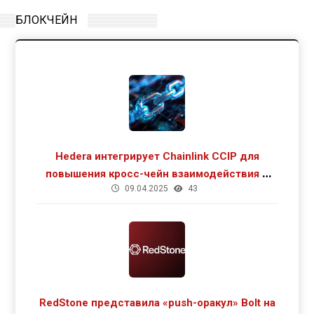
БЛОКЧЕЙН
Hedera интегрирует Chainlink CCIP для
повышения кросс-чейн взаимодействия и
09.04.2025
43
роста DeFi
RedStone представила «push-оракул» Bolt на