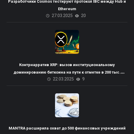
Разработчики Cosmos тестируют протокол IBC между Hub и
Ethereum
27.03.2025
20
Контрнарратив XRP: вызов институциональному
доминированию биткоина на пути к отметке в 200 тыс.
22.03.2025
9
долларов
Пакистана планирует
MANTRA расширила охват до 500 финансовых учреждений